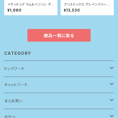
イティドッグ ラム＆ベニソン ディ
ブリスミックス グレインフリー
ナー 200g
サーモン小粒(犬用) 6kg
¥1,980
¥13,530
商品一覧に戻る
CATEGORY
ドッグフード
アーテミス(アガリクスI/S)
キャットフード
ソリッドゴールド
ルシャット
まとめ買い
ブリスミックス
ソリッドゴールド
ドッグフード
おやつ