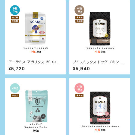
アーテミス アガリクス I/S 中粒
ブリスミックス ドッグ チキン 中
3kg
粒 3kg
¥5,720
¥5,940