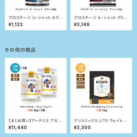
プロステージ ル・シャット ヌクレ
プロステージ ル・シャット デトレ
400kg
1.2kg
¥1,122
¥3,146
その他の商品
【まとめ買い】アーテミス アガリ
ブリスミックス LITE ウェイトコ
クスI/S ヘルシーウェイト 小粒
ントロール(犬用) 1kg
¥11,440
¥3,300
3kg×２袋