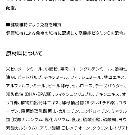
配慮。
■健康維持により免疫を維持
健康維持による免疫の維持に配慮して高機能ビタミンCを配合。
原材料について
米粉、ポークミール、小麦粉、鶏肉、コーングルテンミール、動物性
油脂、ビートパルプ、チキンミール、フィッシュミール、酵母エキス、
アルファルファミール、ビール酵母、セルロース、チーズパウダー、
精製魚油（DHA・EPA源）、フィッシュソリュブル、チキンエキス、オ
リゴ糖、植物抽出発酵エキス、酵母抽出物（ヌクレオチド源）、コラ
ーゲン、殺菌処理乳酸菌、L-カルニチン、コンドロイチン、ミネラル
類（炭酸カルシウム、塩化カリウム、食塩、硫酸亜鉛、硫酸銅、ヨウ
素酸カルシウム）、アミノ酸類（DL-メチオニン、タウリン、L-トリプト