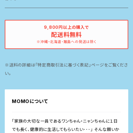
ペットカインド
ブリスミックス
牛
9,800円以上の購入で
配送料無料
イティ
鶏
※沖縄・北海道・離島への発送は除く
ピナクル
豚
※送料の詳細は「特定商取引法に基づく表記」ページをご覧くださ
魚
い。
MOMOについて
「家族の大切な一員であるワンちゃん・ニャンちゃんに１日
でも長く、健康的に生活してもらいたい･･･」 そんな願いか