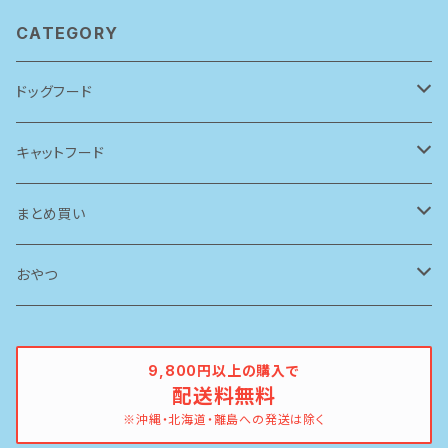
CATEGORY
ドッグフード
アーテミス(アガリクスI/S)
キャットフード
ソリッドゴールド
ルシャット
まとめ買い
ブリスミックス
ソリッドゴールド
ドッグフード
おやつ
ペットカインド
ブリスミックス
牛
9,800円以上の購入で
配送料無料
イティ
鶏
※沖縄・北海道・離島への発送は除く