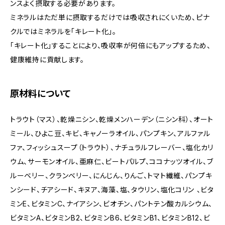
ンスよく摂取する必要があります。
ミネラルはただ単に摂取するだけでは吸収されにくいため、ピナ
クルではミネラルを「キレート化」。
「キレート化」することにより、吸収率が何倍にもアップするため、
健康維持に貢献します。
原材料について
トラウト（マス）、乾燥ニシン、乾燥メンハーデン（ニシン科）、オート
ミール、ひよこ豆、キビ、キャノーラオイル、パンプキン、アルファル
ファ、フィッシュスープ（トラウト）、ナチュラルフレーバー、塩化カリ
ウム、サーモンオイル、亜麻仁、ビートパルプ、ココナッツオイル、ブ
ルーベリー、クランベリー、にんじん、りんご、トマト繊維、パンプキ
ンシード、チアシード、キヌア、海藻、塩、タウリン、塩化コリン 、ビタ
ミンE、ビタミンC、ナイアシン、ビオチン、パントテン酸カルシウム、
ビタミンA、ビタミンB2、ビタミンB6、ビタミンB1、ビタミンB12、ビ