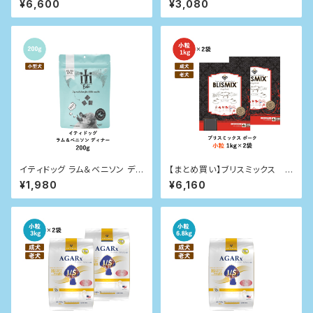
¥6,600
¥3,080
ーチキン小粒（犬用） 1kg×2袋
イティドッグ ラム＆ベニソン ディ
【まとめ買い】ブリスミックス
ナー 200g
ポーク 1kg×2袋
¥1,980
¥6,160