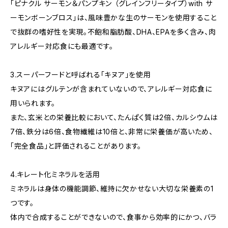
「ピナクル サーモン＆パンプキン （グレインフリータイプ）with サ
ーモンボーンブロス」は、風味豊かな生のサーモンを使用すること
で抜群の嗜好性を実現。不飽和脂肪酸、DHA、EPAを多く含み、肉
アレルギー対応食にも最適です。
3.スーパーフードと呼ばれる「キヌア」を使用
キヌアにはグルテンが含まれていないので、アレルギー対応食に
用いられます。
また、玄米との栄養比較において、たんぱく質は2倍、カルシウムは
7倍、鉄分は6倍、食物繊維は10倍と、非常に栄養価が高いため、
「完全食品」と評価されることがあります。
4.キレート化ミネラルを活用
ミネラルは身体の機能調節、維持に欠かせない大切な栄養素の1
つです。
体内で合成することができないので、食事から効率的にかつ、バラ