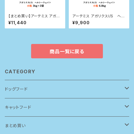
【まとめ買い】アーテミス アガリ
アーテミス アガリクスI/S ヘル
クスI/S ヘルシーウェイト 小粒
シーウェイト 小粒 6.8kg
¥11,440
¥9,900
3kg×２袋
商品一覧に戻る
CATEGORY
ドッグフード
アーテミス(アガリクスI/S)
キャットフード
ソリッドゴールド
ルシャット
まとめ買い