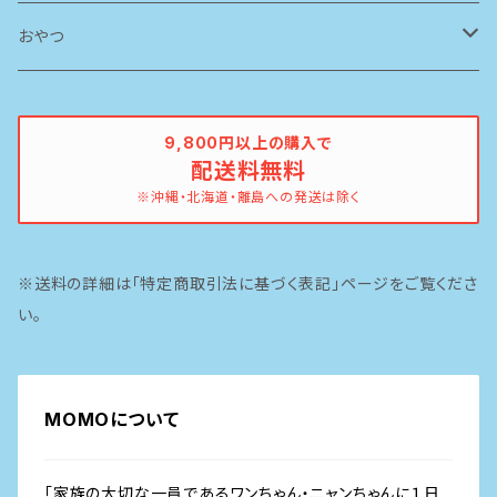
ブリスミックス
ソリッドゴールド
ドッグフード
おやつ
ペットカインド
ブリスミックス
牛
9,800円以上の購入で
配送料無料
イティ
鶏
※沖縄・北海道・離島への発送は除く
ピナクル
豚
※送料の詳細は「特定商取引法に基づく表記」ページをご覧くださ
魚
い。
MOMOについて
「家族の大切な一員であるワンちゃん・ニャンちゃんに１日