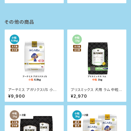
その他の商品
アーテミス アガリクスI/S 小粒
ブリスミックス 犬用 ラム 中粒 1
6.8kg
kg
¥9,900
¥2,970