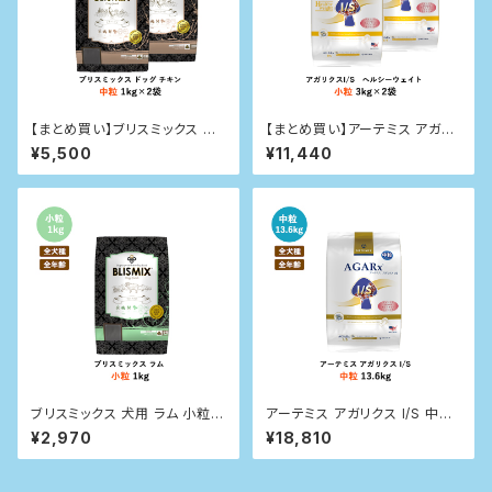
【まとめ買い】ブリスミックス ドッ
【まとめ買い】アーテミス アガリ
グ チキン 中粒 1kg×2袋
クスI/S ヘルシーウェイト 小粒
¥5,500
¥11,440
3kg×２袋
ブリスミックス 犬用 ラム 小粒1k
アーテミス アガリクス I/S 中粒
g
13.6kg
¥2,970
¥18,810