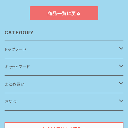
商品一覧に戻る
CATEGORY
ドッグフード
アーテミス(アガリクスI/S)
キャットフード
ソリッドゴールド
ルシャット
まとめ買い
ブリスミックス
ソリッドゴールド
ドッグフード
おやつ
ペットカインド
ブリスミックス
牛