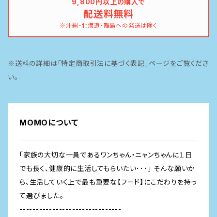
9,800円以上の購入で
配送料無料
イティ
鶏
※沖縄・北海道・離島への発送は除く
ピナクル
豚
※送料の詳細は「特定商取引法に基づく表記」ページをご覧くださ
魚
い。
MOMOについて
「家族の大切な一員であるワンちゃん・ニャンちゃんに１日
でも長く、健康的に生活してもらいたい･･･」 そんな願いか
ら、生活していく上で最も重要な【フード】にこだわりを持っ
て選びました。
-------------------------------