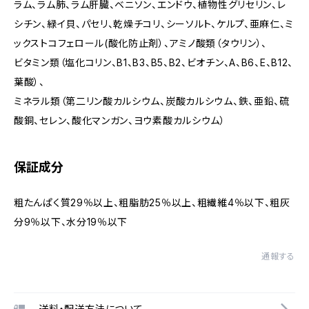
ラム、ラム肺、ラム肝臓、ベニソン、エンドウ、植物性グリセリン、レ
シチン、緑イ貝、パセリ、乾燥チコリ、シーソルト、ケルプ、亜麻仁、ミ
ックストコフェロール(酸化防止剤）、アミノ酸類（タウリン）、
ビタミン類（塩化コリン、B1、B3、B5、B2、ビオチン、A、B6、E、B12、
葉酸）、
ミネラル類（第二リン酸カルシウム、炭酸カルシウム、鉄、亜鉛、硫
酸銅、セレン、酸化マンガン、ヨウ素酸カルシウム）
保証成分
粗たんぱく質29％以上、粗脂肪25％以上、粗繊維4％以下、粗灰
分9％以下、水分19％以下
通報する
送料・配送方法について