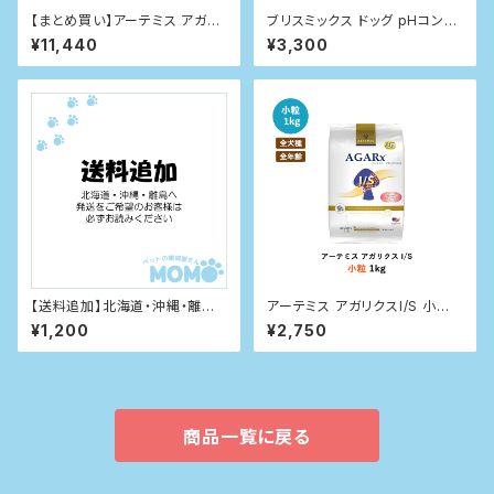
【まとめ買い】アーテミス アガリ
ブリスミックス ドッグ pHコント
クスI/S ヘルシーウェイト 小粒
ロール グレインフリーチキン小
¥11,440
¥3,300
3kg×２袋
粒（犬用） 1kg
【送料追加】北海道・沖縄・離島
アーテミス アガリクスI/S 小粒 1
へ発送のお客様へ
kg
¥1,200
¥2,750
商品一覧に戻る