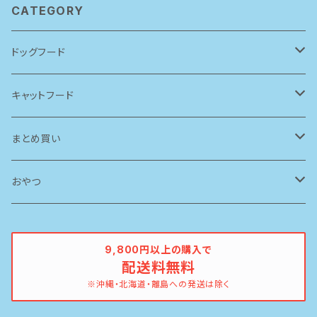
CATEGORY
ドッグフード
アーテミス(アガリクスI/S)
キャットフード
ソリッドゴールド
ルシャット
まとめ買い
ブリスミックス
ソリッドゴールド
ドッグフード
おやつ
ペットカインド
ブリスミックス
牛
9,800円以上の購入で
配送料無料
イティ
鶏
※沖縄・北海道・離島への発送は除く
ピナクル
豚