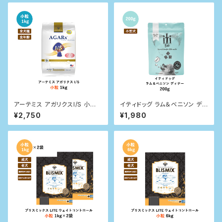
アーテミス アガリクスI/S 小粒 1
イティドッグ ラム＆ベニソン ディ
kg
ナー 200g
¥2,750
¥1,980