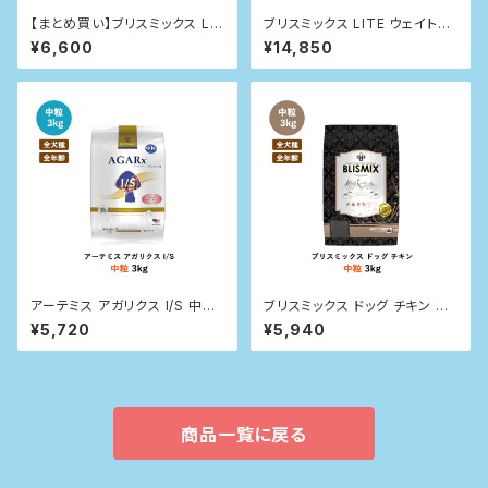
【まとめ買い】ブリスミックス LI
ブリスミックス LITE ウェイトコ
TE ウェイトコントロール(犬用)
ントロール(犬用) 6kg
¥6,600
¥14,850
1kg×2袋
アーテミス アガリクス I/S 中粒
ブリスミックス ドッグ チキン 中
3kg
粒 3kg
¥5,720
¥5,940
商品一覧に戻る