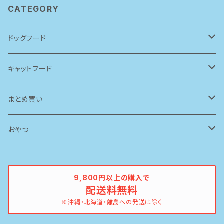
CATEGORY
ドッグフード
アーテミス(アガリクスI/S)
キャットフード
ソリッドゴールド
ルシャット
まとめ買い
ブリスミックス
ソリッドゴールド
ドッグフード
おやつ
ペットカインド
ブリスミックス
牛
9,800円以上の購入で
配送料無料
イティ
鶏
※沖縄・北海道・離島への発送は除く
ピナクル
豚