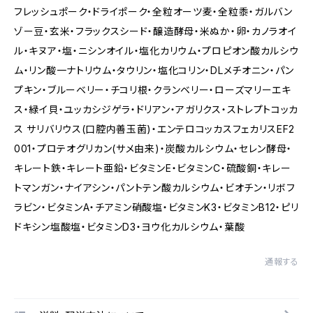
フレッシュポーク・ドライポーク・全粒オーツ麦・全粒黍・ガルバン
ゾー豆・玄米・フラックスシード・醸造酵母・米ぬか・卵・カノラオイ
ル・キヌア・塩・ニシンオイル・塩化カリウム・プロピオン酸カルシウ
ム・リン酸一ナトリウム・タウリン・塩化コリン・DLメチオニン・パン
プキン・ブルーベリー・チコリ根・クランベリー・ローズマリーエキ
ス・緑イ貝・ユッカシジゲラ・ドリアン・アガリクス・ストレプトコッカ
ス サリバリウス(口腔内善玉菌)・エンテロコッカスフェカリスEF2
001・プロテオグリカン(サメ由来)・炭酸カルシウム・セレン酵母・
キレート鉄・キレート亜鉛・ビタミンE・ビタミンC・硫酸銅・キレー
トマンガン・ナイアシン・パントテン酸カルシウム・ビオチン・リボフ
ラビン・ビタミンA・チアミン硝酸塩・ビタミンK3・ビタミンB12・ピリ
ドキシン塩酸塩・ビタミンD3・ヨウ化カルシウム・葉酸
通報する