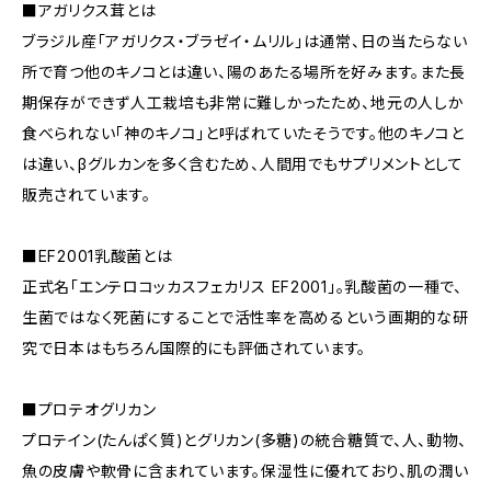
■アガリクス茸とは
ブラジル産「アガリクス・ブラゼイ・ムリル」は通常、日の当たらない
所で育つ他のキノコとは違い、陽のあたる場所を好みます。また長
期保存ができず人工栽培も非常に難しかったため、地元の人しか
食べられない「神のキノコ」と呼ばれていたそうです。他のキノコと
は違い、βグルカンを多く含むため、人間用でもサプリメントとして
販売されています。
■EF2001乳酸菌とは
正式名「エンテロコッカスフェカリス EF2001」。乳酸菌の一種で、
生菌ではなく死菌にすることで活性率を高めるという画期的な研
究で日本はもちろん国際的にも評価されています。
■プロテオグリカン
プロテイン(たんぱく質)とグリカン(多糖)の統合糖質で、人、動物、
魚の皮膚や軟骨に含まれています。保湿性に優れており、肌の潤い