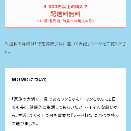
9,800円以上の購入で
配送料無料
イティ
鶏
※沖縄・北海道・離島への発送は除く
ピナクル
豚
※送料の詳細は「特定商取引法に基づく表記」ページをご覧くださ
魚
い。
MOMOについて
「家族の大切な一員であるワンちゃん・ニャンちゃんに１日
でも長く、健康的に生活してもらいたい･･･」 そんな願いか
ら、生活していく上で最も重要な【フード】にこだわりを持っ
て選びました。