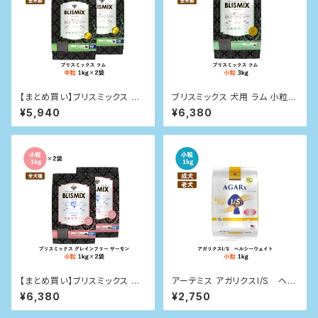
【まとめ買い】ブリスミックス 犬
ブリスミックス 犬用 ラム 小粒3
用 ラム 中粒 1kg×2袋
kg
¥5,940
¥6,380
【まとめ買い】ブリスミックス グ
アーテミス アガリクスI/S ヘル
レインフリー サーモン小粒(犬
シーウェイト 小粒 1kg
¥6,380
¥2,750
用) 1kg×2袋