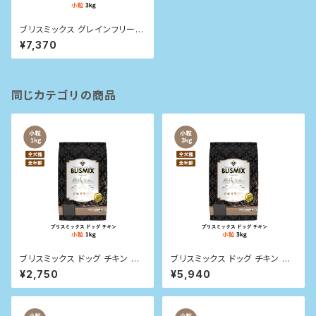
ブリスミックス グレインフリー
サーモン小粒(犬用) 3kg
¥7,370
同じカテゴリの商品
ブリスミックス ドッグ チキン 小
ブリスミックス ドッグ チキン 小
粒 1kg
粒 3kg
¥2,750
¥5,940