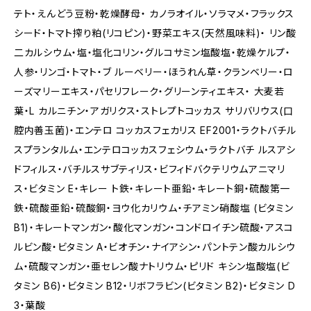
テト・えんどう豆粉・乾燥酵母・ カノラオイル・ソラマメ・フラックス
シード・トマト搾り粕(リコピン)・野菜エキス(天然風味料)・ リン酸
二カルシウム・塩・塩化コリン・グルコサミン塩酸塩・乾燥ケルプ・
人参・リンゴ・トマト・ブ ルーベリー・ほうれん草・クランベリー・ロ
ーズマリーエキス・パセリフレーク・グリーンティエキス・ 大麦若
葉・L カルニチン・アガリクス・ストレプトコッカス サリバリウス(口
腔内善玉菌)・エンテロ コッカスフェカリス EF2001・ラクトバチル
スプランタルム・エンテロコッカスフェシウム・ラクトバチ ルスアシ
ドフィルス・バチルスサブティリス・ビフィドバクテリウムアニマリ
ス・ビタミン E・キレー ト鉄・キレート亜鉛・キレート銅・硫酸第一
鉄・硫酸亜鉛・硫酸銅・ヨウ化カリウム・チアミン硝酸塩 (ビタミン
B1)・キレートマンガン・酸化マンガン・コンドロイチン硫酸・アスコ
ルビン酸・ビタミン A・ビオチン・ナイアシン・パントテン酸カルシウ
ム・硫酸マンガン・亜セレン酸ナトリウム・ピリド キシン塩酸塩(ビ
タミン B6)・ビタミン B12・リボフラビン(ビタミン B2)・ビタミン D
3・葉酸