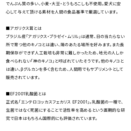
でんぷん質の多い、小麦・大豆・とうもろこしも不使用。愛犬に安
心して与えて頂ける素材を人間の食品基準で厳選しています。
■アガリクス茸とは
ブラジル産「アガリクス・ブラゼイ・ムリル」は通常、日の当たらない
所で育つ他のキノコとは違い、陽のあたる場所を好みます。また長
期保存ができず人工栽培も非常に難しかったため、地元の人しか
食べられない「神のキノコ」と呼ばれていたそうです。他のキノコと
は違い、βグルカンを多く含むため、人間用でもサプリメントとして
販売されています。
■EF2001乳酸菌とは
正式名「エンテロコッカスフェカリス EF2001」。乳酸菌の一種で、
生菌ではなく死菌にすることで活性率を高めるという画期的な研
究で日本はもちろん国際的にも評価されています。