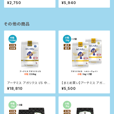
粒 1kg
粒 3kg
¥2,750
¥5,940
その他の商品
アーテミス アガリクス I/S 中粒
【まとめ買い】アーテミス アガリ
13.6kg
クスI/S ヘルシーウェイト 小粒
¥18,810
¥5,500
1kg×２袋