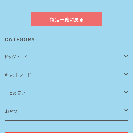
商品一覧に戻る
CATEGORY
ドッグフード
アーテミス(アガリクスI/S)
キャットフード
ソリッドゴールド
ルシャット
まとめ買い
ブリスミックス
ソリッドゴールド
ドッグフード
おやつ
ペットカインド
ブリスミックス
牛