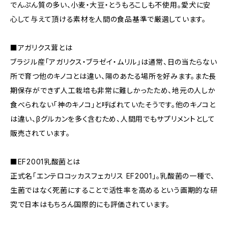
でんぷん質の多い、小麦・大豆・とうもろこしも不使用。愛犬に安
心して与えて頂ける素材を人間の食品基準で厳選しています。
■アガリクス茸とは
ブラジル産「アガリクス・ブラゼイ・ムリル」は通常、日の当たらない
所で育つ他のキノコとは違い、陽のあたる場所を好みます。また長
期保存ができず人工栽培も非常に難しかったため、地元の人しか
食べられない「神のキノコ」と呼ばれていたそうです。他のキノコと
は違い、βグルカンを多く含むため、人間用でもサプリメントとして
販売されています。
■EF2001乳酸菌とは
正式名「エンテロコッカスフェカリス EF2001」。乳酸菌の一種で、
生菌ではなく死菌にすることで活性率を高めるという画期的な研
究で日本はもちろん国際的にも評価されています。