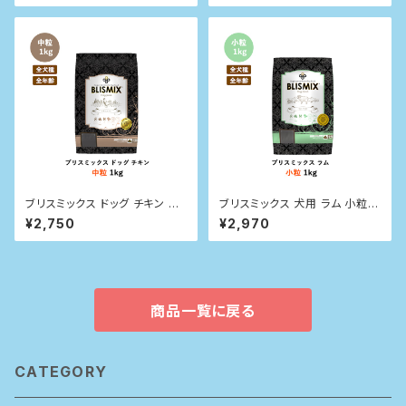
ブリスミックス ドッグ チキン 中
ブリスミックス 犬用 ラム 小粒1k
粒 1kg
g
¥2,750
¥2,970
商品一覧に戻る
CATEGORY