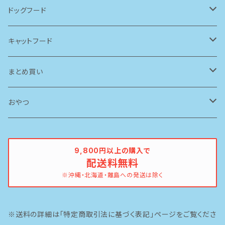
ドッグフード
アーテミス(アガリクスI/S)
キャットフード
ソリッドゴールド
ルシャット
まとめ買い
ブリスミックス
ソリッドゴールド
ドッグフード
おやつ
ペットカインド
ブリスミックス
牛
9,800円以上の購入で
配送料無料
イティ
鶏
※沖縄・北海道・離島への発送は除く
ピナクル
豚
※送料の詳細は「特定商取引法に基づく表記」ページをご覧くださ
魚