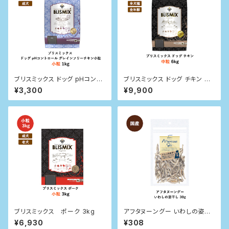
ブリスミックス ドッグ pHコント
ブリスミックス ドッグ チキン 中
ロール グレインフリーチキン小
粒 6kg
¥3,300
¥9,900
粒（犬用） 1kg
ブリスミックス ポーク 3kg
アフタヌーングー いわしの姿干
し 30g
¥6,930
¥308