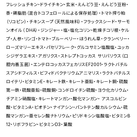
フレッシュチキン・ドライチキン・玄米・えんどう豆・えんどう豆粉・
黍・鶏脂肪（混合トコフェロールによる保存処理）・トマト搾り粕
（リコピン）・チキンスープ（天然風味料）・フラックスシード・サーモ
ンオイル（ DHA）・ジンジャー・塩・塩化コリン・乾燥チコリ根・ケル
プ・人参・リンゴ・トマト・ブルーベリー・ほうれん草・クランベリー・
ローズマリーエキス・パセリフレーク・グルコサミン塩酸塩・ユッカ
シジゲラエキス・アガリクス・ストレプトコッカス サリバリウス（口
腔内善玉菌）・エンテロコッカスフェカリスEF2001・ラクトバチル
スアシドフィルス・ビフィドバクテリウムアニマリス・ラクトバチルス
ロイテリ・ビタミンE・キレート鉄・キレート亜鉛・キレート銅・硫酸
第一鉄・硫酸亜鉛・硫酸銅・コンドロイチン硫酸・ヨウ化カリウム・
チアミン硝酸塩・キレートマンガン・酸化マンガン・ アスコルビン
酸・ビタミンA・ビオチン・ナイアシン・パントテン酸カルシウム・硫
酸マンガン・亜セレン酸ナトリウム・ピリドキシン塩酸塩・ビタミンB
12・リボフラビン・ビタミンD3・葉酸