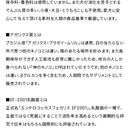
保存料・着色料は使用していません。また犬が消化を苦手とする
でんぷん質の多い、小麦・大豆・とうもろこしも不使用。愛犬に安
心して与えて頂ける素材を人間の食品基準で厳選しています。
■アガリクス茸とは
ブラジル産「アガリクス・ブラゼイ・ムリル」は通常、日の当たらない
所で育つ他のキノコとは違い、陽のあたる場所を好みます。また長
期保存ができず人工栽培も非常に難しかったため、地元の人しか
食べられない「神のキノコ」と呼ばれていたそうです。他のキノコと
は違い、βグルカンを多く含むため、人間用でもサプリメントとして
販売されています。
■EF-2001乳酸菌とは
正式名「エンテロコッカスフェカリス EF2001」。乳酸菌の一種で、
生菌ではなく死菌にすることで活性率を高めるという画期的な研
究で日本はもちろん国際的にも評価されています。