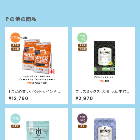
その他の商品
【まとめ買い】ペットカインド トラ
ブリスミックス 犬用 ラム 中粒 1
イプドライ グリーントライプ＆ワ
kg
¥12,760
¥2,970
イルドサーモン 小粒 2.72kg×2
袋