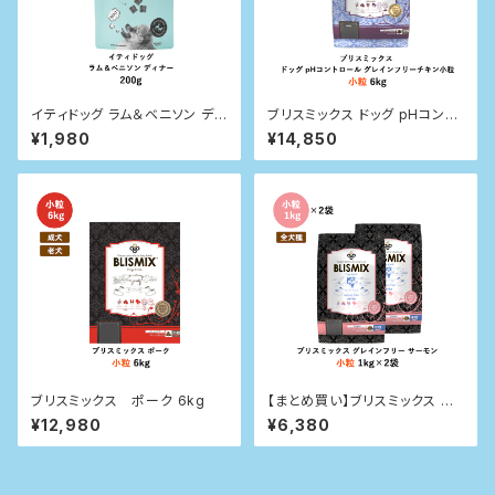
イティドッグ ラム＆ベニソン ディ
ブリスミックス ドッグ pHコント
ナー 200g
ロール グレインフリーチキン小
¥1,980
¥14,850
粒（犬用）6kg
ブリスミックス ポーク 6kg
【まとめ買い】ブリスミックス グ
レインフリー サーモン小粒(犬
¥12,980
¥6,380
用) 1kg×2袋