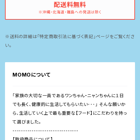
配送料無料
イティ
鶏
※沖縄・北海道・離島への発送は除く
ピナクル
豚
※送料の詳細は「特定商取引法に基づく表記」ページをご覧くださ
魚
い。
MOMOについて
「家族の大切な一員であるワンちゃん・ニャンちゃんに１日
でも長く、健康的に生活してもらいたい･･･」 そんな願いか
ら、生活していく上で最も重要な【フード】にこだわりを持っ
て選びました。
-------------------------------
【取扱商品について】