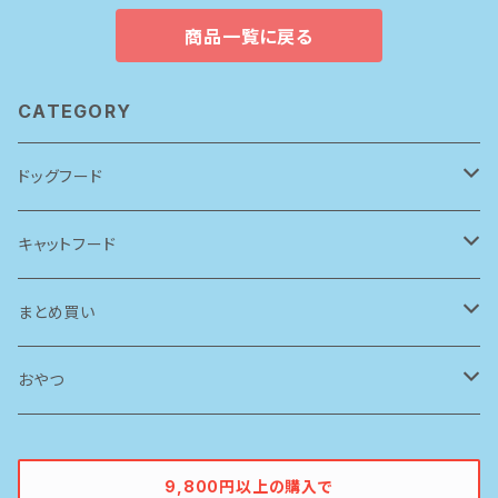
商品一覧に戻る
CATEGORY
ドッグフード
アーテミス(アガリクスI/S)
キャットフード
ソリッドゴールド
ルシャット
まとめ買い
ブリスミックス
ソリッドゴールド
ドッグフード
おやつ
ペットカインド
ブリスミックス
牛
9,800円以上の購入で