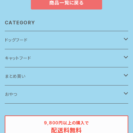
商品一覧に戻る
CATEGORY
ドッグフード
アーテミス(アガリクスI/S)
キャットフード
ソリッドゴールド
ルシャット
まとめ買い
ブリスミックス
ソリッドゴールド
ドッグフード
おやつ
ペットカインド
ブリスミックス
牛
9,800円以上の購入で
配送料無料
イティ
鶏