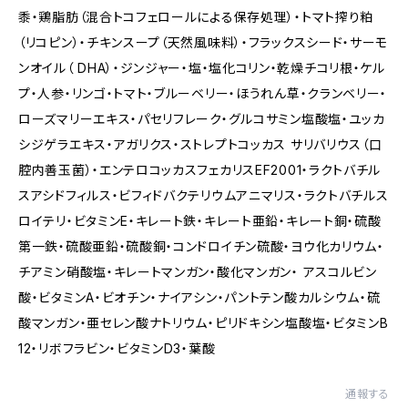
黍・鶏脂肪（混合トコフェロールによる保存処理）・トマト搾り粕
（リコピン）・チキンスープ（天然風味料）・フラックスシード・サーモ
ンオイル（ DHA）・ジンジャー・塩・塩化コリン・乾燥チコリ根・ケル
プ・人参・リンゴ・トマト・ブルーベリー・ほうれん草・クランベリー・
ローズマリーエキス・パセリフレーク・グルコサミン塩酸塩・ユッカ
シジゲラエキス・アガリクス・ストレプトコッカス サリバリウス（口
腔内善玉菌）・エンテロコッカスフェカリスEF2001・ラクトバチル
スアシドフィルス・ビフィドバクテリウムアニマリス・ラクトバチルス
ロイテリ・ビタミンE・キレート鉄・キレート亜鉛・キレート銅・硫酸
第一鉄・硫酸亜鉛・硫酸銅・コンドロイチン硫酸・ヨウ化カリウム・
チアミン硝酸塩・キレートマンガン・酸化マンガン・ アスコルビン
酸・ビタミンA・ビオチン・ナイアシン・パントテン酸カルシウム・硫
酸マンガン・亜セレン酸ナトリウム・ピリドキシン塩酸塩・ビタミンB
12・リボフラビン・ビタミンD3・葉酸
通報する