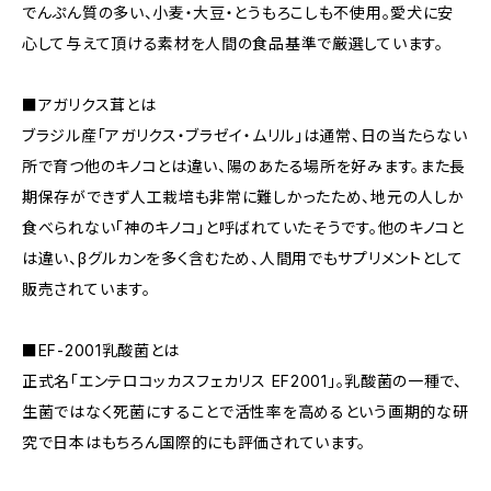
でんぷん質の多い、小麦・大豆・とうもろこしも不使用。愛犬に安
心して与えて頂ける素材を人間の食品基準で厳選しています。
■アガリクス茸とは
ブラジル産「アガリクス・ブラゼイ・ムリル」は通常、日の当たらない
所で育つ他のキノコとは違い、陽のあたる場所を好みます。また長
期保存ができず人工栽培も非常に難しかったため、地元の人しか
食べられない「神のキノコ」と呼ばれていたそうです。他のキノコと
は違い、βグルカンを多く含むため、人間用でもサプリメントとして
販売されています。
■EF-2001乳酸菌とは
正式名「エンテロコッカスフェカリス EF2001」。乳酸菌の一種で、
生菌ではなく死菌にすることで活性率を高めるという画期的な研
究で日本はもちろん国際的にも評価されています。