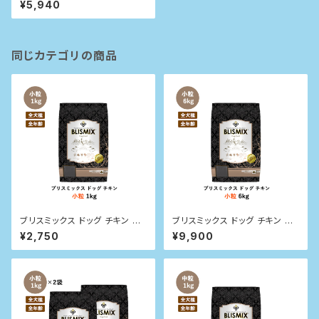
¥5,940
同じカテゴリの商品
ブリスミックス ドッグ チキン 小
ブリスミックス ドッグ チキン 小
粒 1kg
粒 6kg
¥2,750
¥9,900