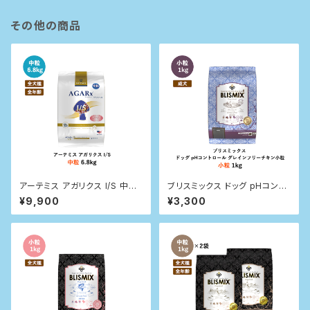
その他の商品
アーテミス アガリクス I/S 中粒
ブリスミックス ドッグ pHコント
6.8kg
ロール グレインフリーチキン小
¥9,900
¥3,300
粒（犬用） 1kg