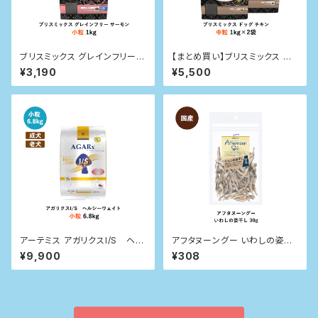
ブリスミックス グレインフリー
【まとめ買い】ブリスミックス ドッ
サーモン小粒(犬用) 1kg
グ チキン 中粒 1kg×2袋
¥3,190
¥5,500
アーテミス アガリクスI/S ヘル
アフタヌーングー いわしの姿干
シーウェイト 小粒 6.8kg
し 30g
¥9,900
¥308