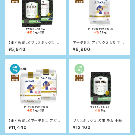
【まとめ買い】ブリスミックス 犬
アーテミス アガリクス I/S 中粒
用 ラム 中粒 1kg×2袋
6.8kg
¥5,940
¥9,900
【まとめ買い】アーテミス アガリ
ブリスミックス 犬用 ラム 小粒6.
クスI/S 小粒 3kg×2袋
8kg
¥11,440
¥12,100