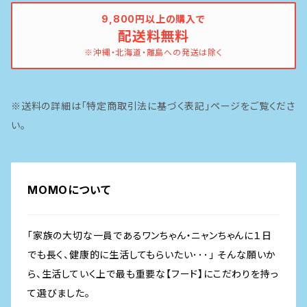
9,800円以上の購入で
配送料無料
イティ
鶏
※沖縄・北海道・離島への発送は除く
ピナクル
豚
※送料の詳細は「特定商取引法に基づく表記」ページをご覧くださ
魚
い。
MOMOについて
「家族の大切な一員であるワンちゃん・ニャンちゃんに１日
でも長く、健康的に生活してもらいたい･･･」 そんな願いか
ら、生活していく上で最も重要な【フード】にこだわりを持っ
て選びました。