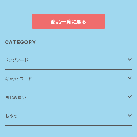
商品一覧に戻る
CATEGORY
ドッグフード
アーテミス(アガリクスI/S)
キャットフード
ソリッドゴールド
ルシャット
まとめ買い
ブリスミックス
ソリッドゴールド
ドッグフード
おやつ
ペットカインド
ブリスミックス
牛