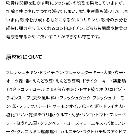
軟骨は関節を動かす時にクッションの役割を果たしていますが、
加齢と共に少しずつすり減ってしまい、また生産量も減少してしま
います。軟骨を形成するもとになるグルコサミンと、軟骨の水分を
維持し弾力を与えてくれるコンドロイチン、どちらも関節や軟骨の
健康を守るために欠かすことができない存在です。
原材料について
フレッシュチキン・ドライチキン・フレッシュターキー・大麦・玄米・
オーツ麦・黍・えんどう豆・えんどう豆粉・ドライターキー・鶏脂肪
（混合トコフェロールによる保存処理）・トマト絞り粕（リコピン）・
チキンスープ（天然風味料）・フレッシュダック・フレッシュサーモ
ン・卵・フラックスシード・サーモンオイル（DHA 源）・ドライ魚肉・
塩化コリン・乾燥チコリ根・ケルプ・人参・リンゴ・トマト・ブルーベ
リー・ほうれん草・クランベリー・ローズマリーエキス・パセリフレ
ーク・グルコサミン塩酸塩・L カルニチン・ラクトバチルスアシドフ