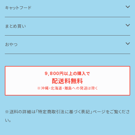
アーテミス(アガリクスI/S)
キャットフード
ソリッドゴールド
ルシャット
まとめ買い
ブリスミックス
ソリッドゴールド
ドッグフード
おやつ
ペットカインド
ブリスミックス
牛
9,800円以上の購入で
配送料無料
イティ
鶏
※沖縄・北海道・離島への発送は除く
ピナクル
豚
※送料の詳細は「特定商取引法に基づく表記」ページをご覧くださ
魚
い。