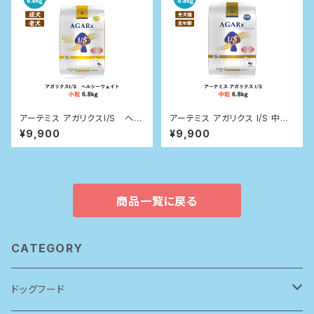
アーテミス アガリクスI/S ヘル
アーテミス アガリクス I/S 中粒
シーウェイト 小粒 6.8kg
6.8kg
¥9,900
¥9,900
商品一覧に戻る
CATEGORY
ドッグフード