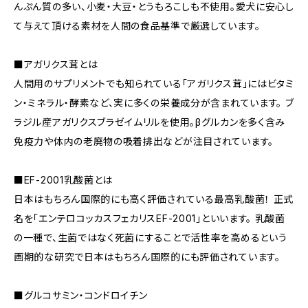
んぷん質の多い、小麦・大豆・とうもろこしも不使用。愛犬に安心し
て与えて頂ける素材を人間の食品基準で厳選しています。
■アガリクス茸とは
人間用のサプリメントでも知られている「アガリクス茸」にはビタミ
ン・ミネラル・酵素など、実に多くの栄養成分が含まれています。 ブ
ラジル産アガリクスブラゼイムリルを使用。βグルカンを多く含み
免疫力や体内の老廃物の吸着排出などが注目されています。
■EF-2001乳酸菌とは
日本はもちろん国際的にも高く評価されている最高乳酸菌！ 正式
名を「エンテロコッカスフェカリスEF-2001」といいます。 乳酸菌
の一種で、生菌ではなく死菌にすることで活性率を高めるという
画期的な研究で日本はもちろん国際的にも評価されています。
■グルコサミン・コンドロイチン