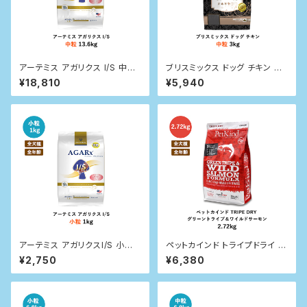
アーテミス アガリクス I/S 中粒
ブリスミックス ドッグ チキン 中
13.6kg
粒 3kg
¥18,810
¥5,940
アーテミス アガリクスI/S 小粒 1
ペットカインド トライプドライ グ
kg
リーントライプ＆ワイルドサーモ
¥2,750
¥6,380
ン 2.72kg