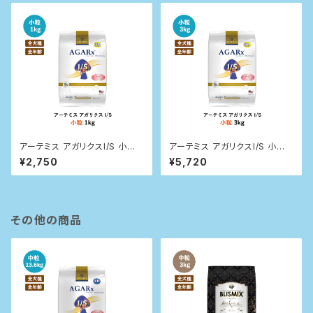
アーテミス アガリクスI/S 小粒 1
アーテミス アガリクスI/S 小粒
kg
3kg
¥2,750
¥5,720
その他の商品