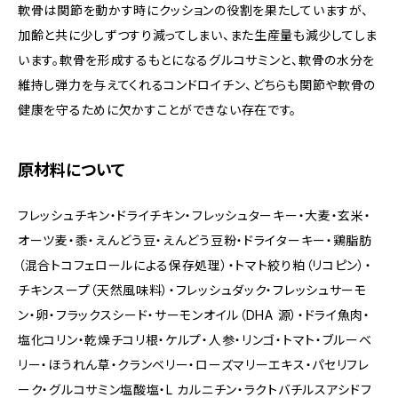
軟骨は関節を動かす時にクッションの役割を果たしていますが、
加齢と共に少しずつすり減ってしまい、また生産量も減少してしま
います。軟骨を形成するもとになるグルコサミンと、軟骨の水分を
維持し弾力を与えてくれるコンドロイチン、どちらも関節や軟骨の
健康を守るために欠かすことができない存在です。
原材料について
フレッシュチキン・ドライチキン・フレッシュターキー・大麦・玄米・
オーツ麦・黍・えんどう豆・えんどう豆粉・ドライターキー・鶏脂肪
（混合トコフェロールによる保存処理）・トマト絞り粕（リコピン）・
チキンスープ（天然風味料）・フレッシュダック・フレッシュサーモ
ン・卵・フラックスシード・サーモンオイル（DHA 源）・ドライ魚肉・
塩化コリン・乾燥チコリ根・ケルプ・人参・リンゴ・トマト・ブルーベ
リー・ほうれん草・クランベリー・ローズマリーエキス・パセリフレ
ーク・グルコサミン塩酸塩・L カルニチン・ラクトバチルスアシドフ