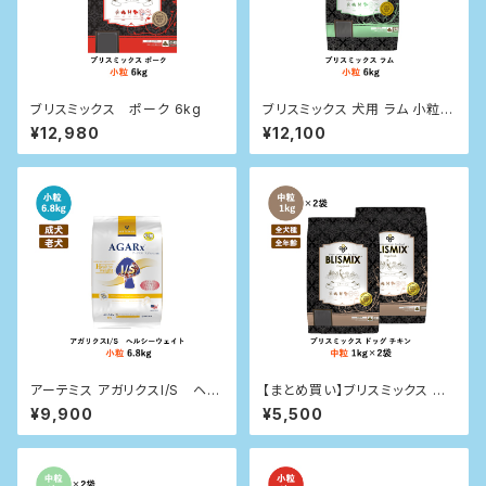
ブリスミックス ポーク 6kg
ブリスミックス 犬用 ラム 小粒6.
8kg
¥12,980
¥12,100
アーテミス アガリクスI/S ヘル
【まとめ買い】ブリスミックス ドッ
シーウェイト 小粒 6.8kg
グ チキン 中粒 1kg×2袋
¥9,900
¥5,500