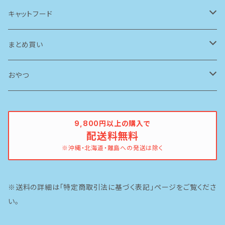
アーテミス(アガリクスI/S)
キャットフード
ソリッドゴールド
ルシャット
まとめ買い
ブリスミックス
ソリッドゴールド
ドッグフード
おやつ
ペットカインド
ブリスミックス
牛
9,800円以上の購入で
配送料無料
イティ
鶏
※沖縄・北海道・離島への発送は除く
ピナクル
豚
※送料の詳細は「特定商取引法に基づく表記」ページをご覧くださ
魚
い。