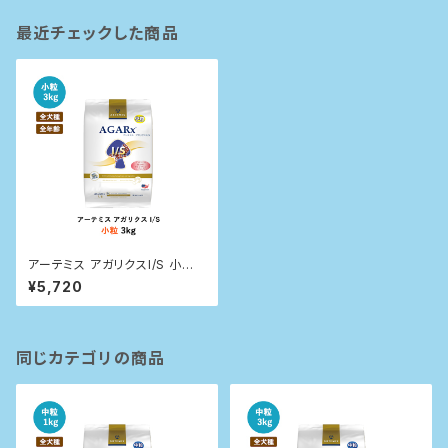
最近チェックした商品
アーテミス アガリクスI/S 小粒
3kg
¥5,720
同じカテゴリの商品