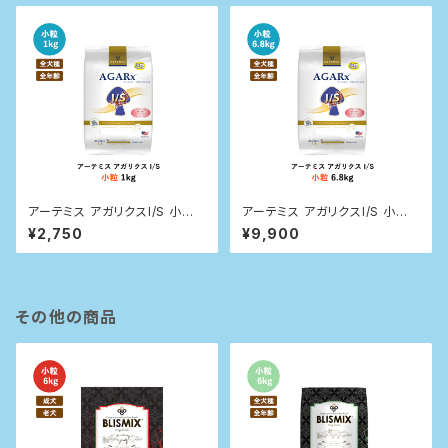
アーテミス アガリクスI/S 小粒 1
アーテミス アガリクスI/S 小粒
kg
6.8kg
¥2,750
¥9,900
その他の商品