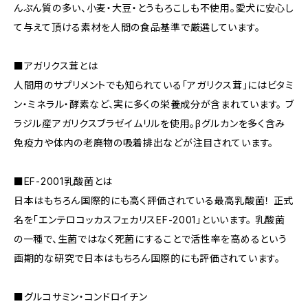
んぷん質の多い、小麦・大豆・とうもろこしも不使用。愛犬に安心し
て与えて頂ける素材を人間の食品基準で厳選しています。
■アガリクス茸とは
人間用のサプリメントでも知られている「アガリクス茸」にはビタミ
ン・ミネラル・酵素など、実に多くの栄養成分が含まれています。 ブ
ラジル産アガリクスブラゼイムリルを使用。βグルカンを多く含み
免疫力や体内の老廃物の吸着排出などが注目されています。
■EF-2001乳酸菌とは
日本はもちろん国際的にも高く評価されている最高乳酸菌！ 正式
名を「エンテロコッカスフェカリスEF-2001」といいます。 乳酸菌
の一種で、生菌ではなく死菌にすることで活性率を高めるという
画期的な研究で日本はもちろん国際的にも評価されています。
■グルコサミン・コンドロイチン